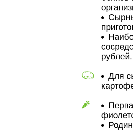
организ
Сырны
пригото
Наибо
сосредо
рублей.
Для с
картоф
Перва
фиолето
Родин