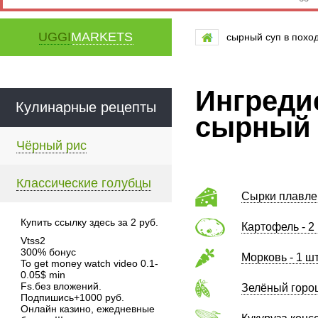
UGGI
MARKETS
сырный суп в похо
Ингреди
Кулинарные рецепты
сырный 
Чёрный рис
Классические голубцы
Сырки плавле
Купить ссылку здесь за
2
руб.
Картофель - 2
Vtss2
300% бонус
Морковь - 1 ш
To get money watch video 0.1-
0.05$ min
Fs.без вложений.
Зелёный горош
Подпишись+1000 руб.
Онлайн казино, ежедневные