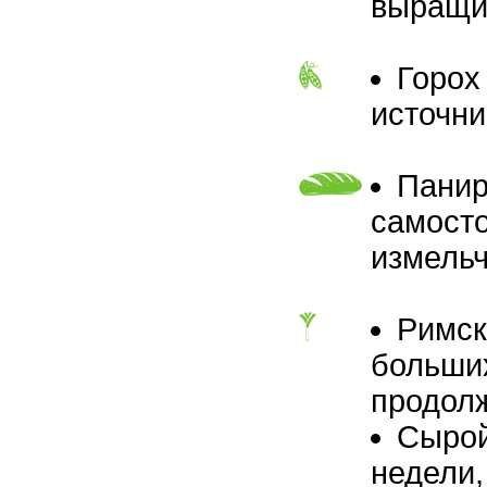
выращив
Горох
источни
Панир
самосто
измельч
Римск
больших
продол
Сырой
недели,