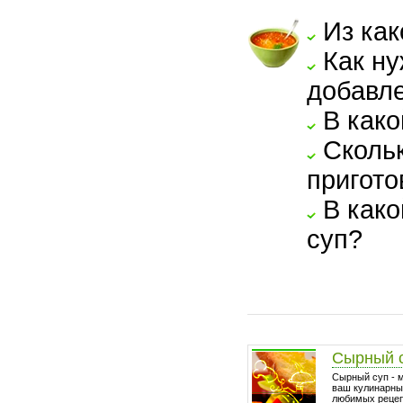
Из как
Как ну
добавле
В како
Скольк
пригото
В како
суп?
Сырный 
Сырный суп - 
ваш кулинарный
любимых рецепт