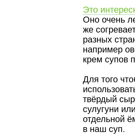
Это интерес
Оно очень л
же согревае
разных стра
например ов
крем супов 
Для того чт
использовать
твёрдый сыр
сулугуни ил
отдельной ё
в наш суп.