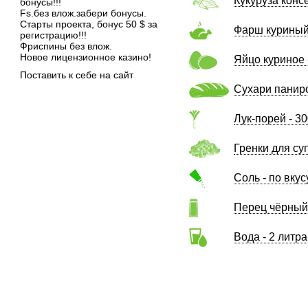
Кукуруза конс
бонусы!!!
Fs.без влож.забери бонусы.
Старты проекта, бонус 50 $ за
Фарш куриный 
регистрацию!!!
Фриспины без влож.
Новое лицензионное казино!
Яйцо куриное 
Поставить к себе на сайт
Сухари паниро
Лук-порей - 30
Гренки для суп
Соль - по вкус
Перец чёрный 
Вода - 2 литра