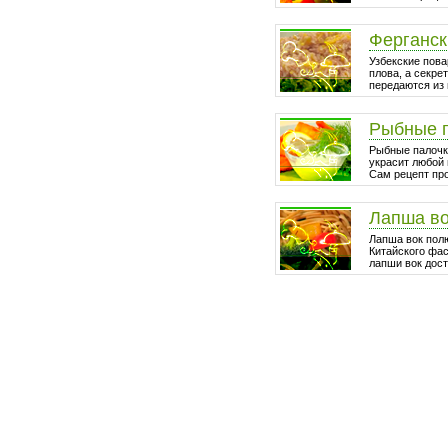
Ферганск
Узбекские пова
плова, а секре
передаются из 
Рыбные 
Рыбные палочки
украсит любой 
Сам рецепт про
Лапша в
Лапша вок пол
Китайского фа
лапши вок дост