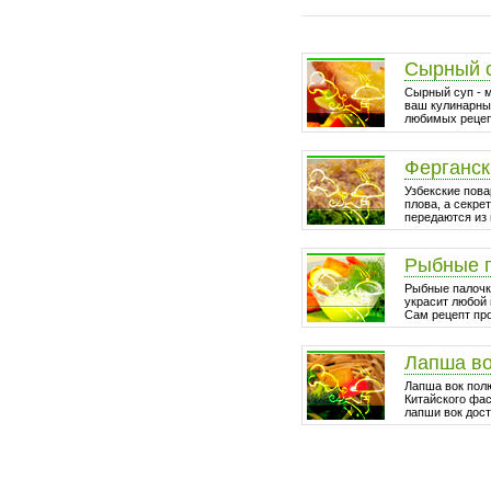
Сырный 
Сырный суп - 
ваш кулинарный
любимых рецепт
Ферганск
Узбекские пова
плова, а секре
передаются из 
Рыбные 
Рыбные палочки
украсит любой 
Сам рецепт про
Лапша в
Лапша вок пол
Китайского фа
лапши вок дост