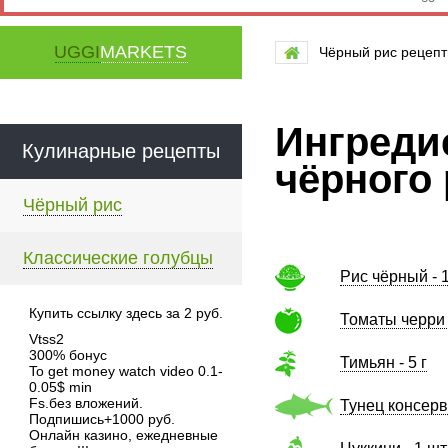
UGGI
MARKETS
Чёрный рис рецеп
Ингреди
Кулинарные рецепты
чёрного
Чёрный рис
Классические голубцы
Рис чёрный - 1
Купить ссылку здесь за
2
руб.
Томаты черри 
Vtss2
300% бонус
Тимьян - 5 г
To get money watch video 0.1-
0.05$ min
Fs.без вложений.
Тунец консерв
Подпишись+1000 руб.
Онлайн казино, ежедневные