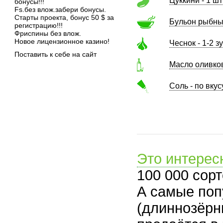
Цуккини - 1 шт
бонусы!!!
Fs.без влож.забери бонусы.
Старты проекта, бонус 50 $ за
Бульон рыбный
регистрацию!!!
Фриспины без влож.
Новое лицензионное казино!
Чеснок - 1-2 з
Поставить к себе на сайт
Масло оливков
Соль - по вкус
Это интерес
100 000 сорт
А самые поп
(длиннозёрн