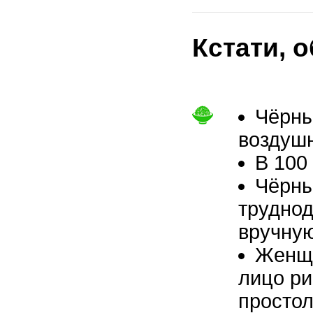
Кстати, 
Чёрны
воздушн
В 100
Чёрны
труднод
вручную
Женщи
лицо ри
просто