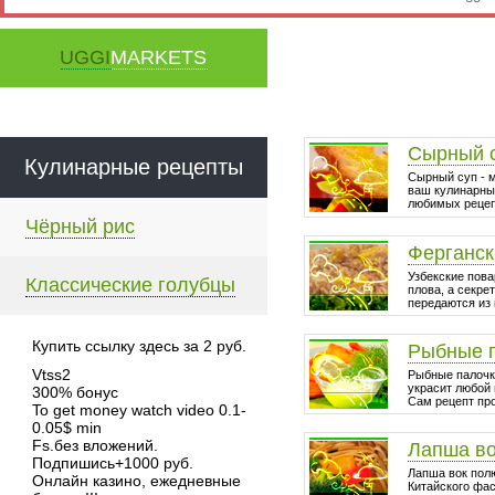
UGGI
MARKETS
Сырный 
Кулинарные рецепты
Сырный суп - 
ваш кулинарный
любимых рецепт
Чёрный рис
Ферганск
Узбекские пова
Классические голубцы
плова, а секре
передаются из 
Купить ссылку здесь за
2
руб.
Рыбные 
Vtss2
Рыбные палочки
украсит любой 
300% бонус
Сам рецепт про
To get money watch video 0.1-
0.05$ min
Fs.без вложений.
Лапша в
Подпишись+1000 руб.
Лапша вок пол
Онлайн казино, ежедневные
Китайского фа