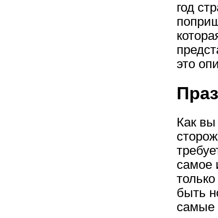
год ст
поприщ
котора
предст
это оп
Пра
Как вы
сторож
требуе
самое 
только
быть н
самые 