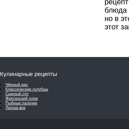
рецепт
блюда 
но в э
этот з
Кулинарные рецепты
Чёрный рис
Классические голубцы
Сырный суп
Ферганский плов
Рыбные палочки
Лапша вок