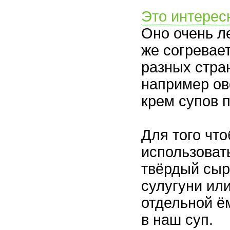
Это интерес
Оно очень л
же согревае
разных стра
например ов
крем супов 
Для того чт
использовать
твёрдый сыр
сулугуни ил
отдельной ё
в наш суп.