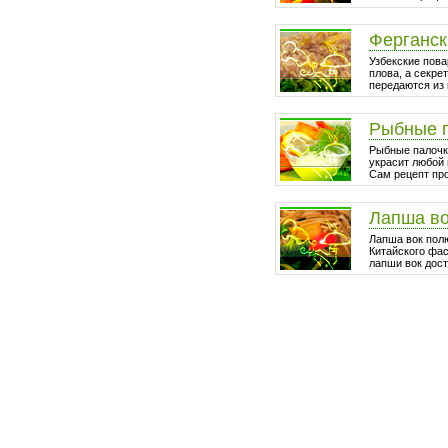
Ферганск
Узбекские пова
плова, а секре
передаются из 
Рыбные 
Рыбные палочки
украсит любой 
Сам рецепт про
Лапша в
Лапша вок пол
Китайского фа
лапши вок дост