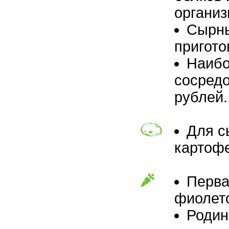
организ
Сырны
пригото
Наибо
сосредо
рублей.
Для с
картоф
Перва
фиолето
Родин