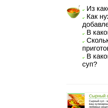
Из как
Как ну
добавле
В како
Скольк
пригото
В како
суп?
Сырный 
Сырный суп - 
ваш кулинарный
любимых рецепт