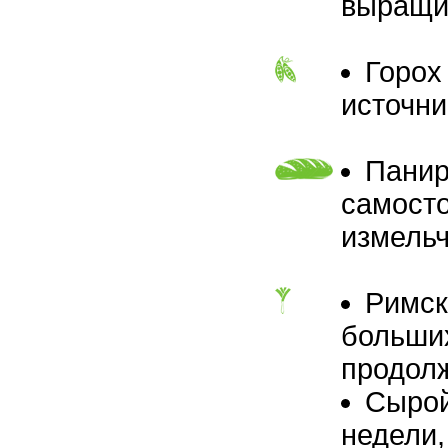
выращив
Горох
источни
Панир
самосто
измельч
Римск
больших
продол
Сырой
недели,