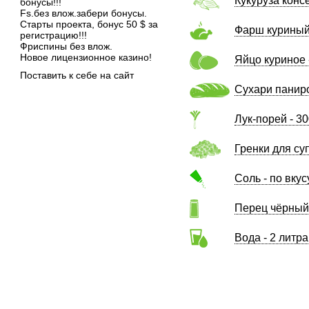
Кукуруза конс
бонусы!!!
Fs.без влож.забери бонусы.
Старты проекта, бонус 50 $ за
Фарш куриный 
регистрацию!!!
Фриспины без влож.
Новое лицензионное казино!
Яйцо куриное 
Поставить к себе на сайт
Сухари паниро
Лук-порей - 30
Гренки для суп
Соль - по вкус
Перец чёрный 
Вода - 2 литра