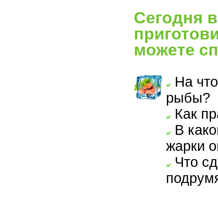
Сегодня в
приготови
можете сп
На что
рыбы?
Как пр
В како
жарки о
Что сд
подрум