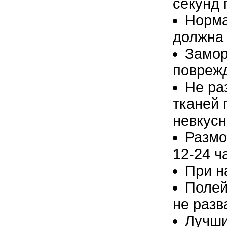
секунд 
Норма
должна 
Замор
поврежд
Не ра
тканей 
невкус
Размо
12-24 ч
При н
Полей
не разв
Лучши