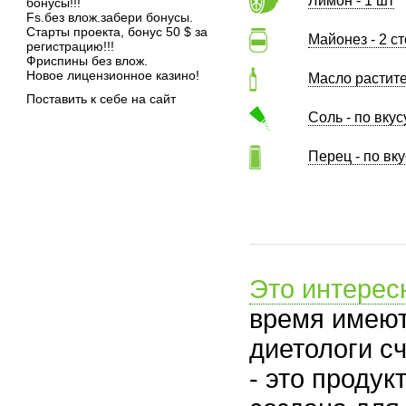
Лимон - 1 шт
бонусы!!!
Fs.без влож.забери бонусы.
Старты проекта, бонус 50 $ за
Майонез - 2 с
регистрацию!!!
Фриспины без влож.
Новое лицензионное казино!
Масло растите
Поставить к себе на сайт
Соль - по вкус
Перец - по вку
Это интерес
время имеют
диетологи сч
- это проду