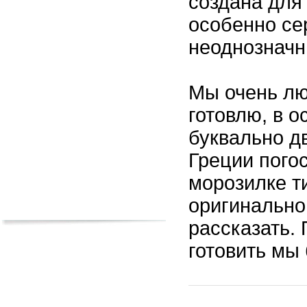
создана для
особенно се
неоднознач
Мы очень лю
готовлю, в о
буквально д
Греции погос
морозилке т
оригинальном
рассказать. 
готовить мы