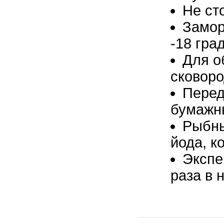
Не ст
Замор
-18 гра
Для о
сковоро
Перед
бумажн
Рыбны
йода, к
Экспе
раза в 