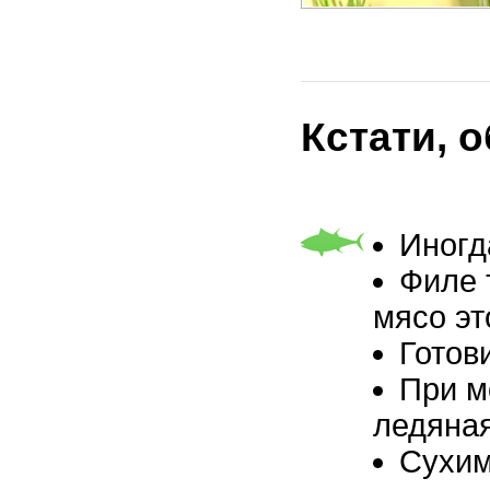
Кстати, 
Иногд
Филе 
мясо эт
Готов
При м
ледяная
Сухим