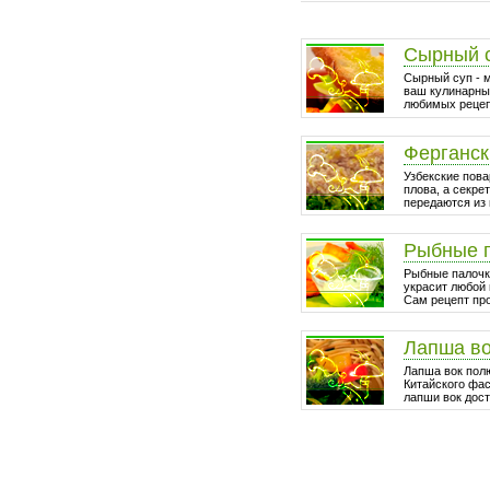
Сырный 
Сырный суп - 
ваш кулинарный
любимых рецепт
Ферганск
Узбекские пова
плова, а секре
передаются из 
Рыбные 
Рыбные палочки
украсит любой 
Сам рецепт про
Лапша в
Лапша вок пол
Китайского фа
лапши вок дост