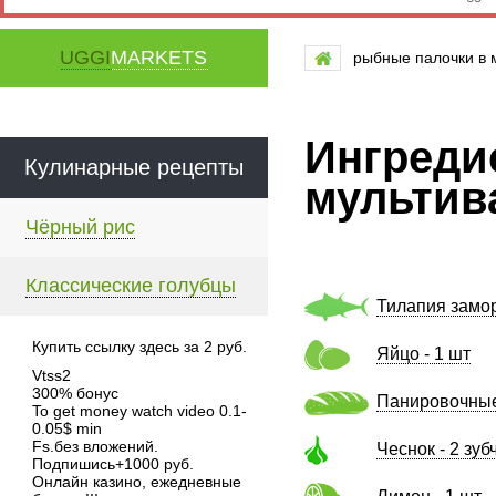
UGGI
MARKETS
рыбные палочки в 
Ингреди
Кулинарные рецепты
мультив
Чёрный рис
Классические голубцы
Тилапия замор
Купить ссылку здесь за
2
руб.
Яйцо - 1 шт
Vtss2
300% бонус
Панировочные 
To get money watch video 0.1-
0.05$ min
Fs.без вложений.
Чеснок - 2 зуб
Подпишись+1000 руб.
Онлайн казино, ежедневные