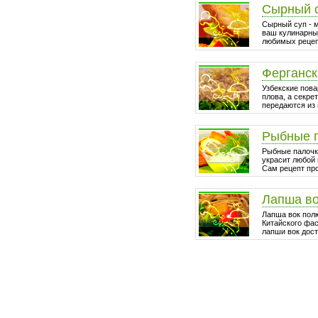
Сырный 
Сырный суп - 
ваш кулинарный
любимых рецепт
Ферганск
Узбекские пова
плова, а секре
передаются из 
Рыбные 
Рыбные палочки
украсит любой 
Сам рецепт про
Лапша в
Лапша вок пол
Китайского фа
лапши вок дост