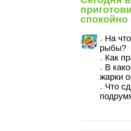
приготови
спокойно 
На что
рыбы?
Как пр
В како
жарки о
Что сд
подрум