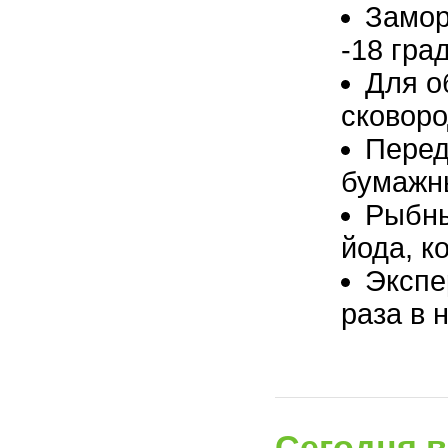
Замор
-18 гра
Для о
сковоро
Перед
бумажн
Рыбны
йода, к
Экспе
раза в 
Сегодня в