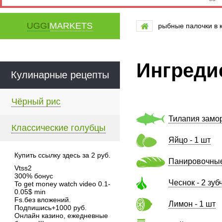
UGGI
MARKETS
рыбные палочки в 
Ингреди
Кулинарные рецепты
Чёрный рис
Тилапия замор
Классические голубцы
Яйцо - 1 шт
Купить ссылку здесь за
2
руб.
Панировочные 
Vtss2
300% бонус
Чеснок - 2 зуб
To get money watch video 0.1-
0.05$ min
Fs.без вложений.
Лимон - 1 шт
Подпишись+1000 руб.
Онлайн казино, ежедневные