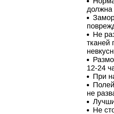
Норма
должна 
Замор
поврежд
Не ра
тканей 
невкус
Размо
12-24 ч
При н
Полей
не разв
Лучши
Не ст