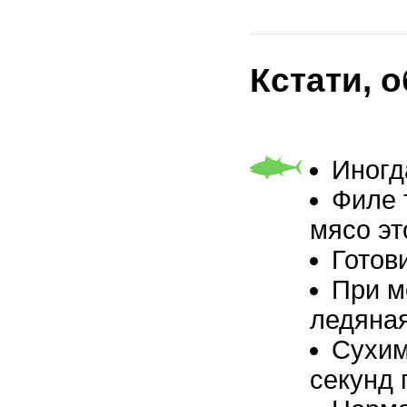
Кстати, 
Иногд
Филе 
мясо эт
Готов
При м
ледяная
Сухим
секунд 