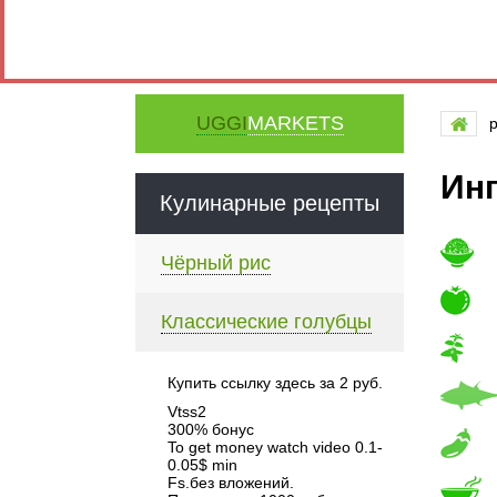
UGGI
MARKETS
Инг
Кулинарные рецепты
Чёрный рис
Классические голубцы
Купить ссылку здесь за
2
руб.
Vtss2
300% бонус
To get money watch video 0.1-
0.05$ min
Fs.без вложений.