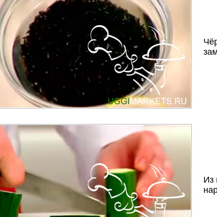
Чё
зам
Из 
на