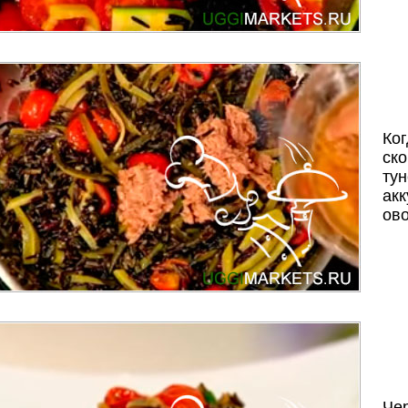
Ког
ск
тун
акк
ов
Чер