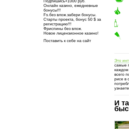
Подпишись+1000 руб.
Онлайн казино, ежедневные
бонусы!!!
Fs.без влож.забери бонусы.
Старты проекта, бонус 50 $ за
регистрацию!!!
Фриспины без влож.
Новое лицензионное казино!
Поставить к себе на сайт
Это инт
самые п
каждом 
всего п
рисе в 
потребл
узнаете
И т
быс