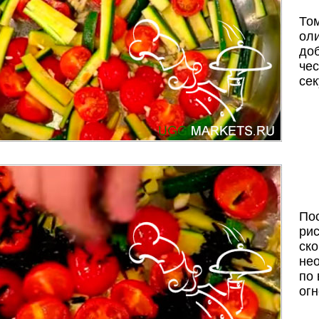
Том
оли
до
чес
сек
По
ри
ск
не
по 
огн