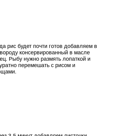
да рис будет почти готов добавляем в
овороду консервированный в масле
ец. Рыбу нужно размять лопаткой и
уратно перемешать с рисом и
ощами.
ез 3-5 минут добавляем листочки