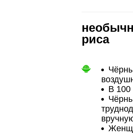
необычн
риса
Чёрны
воздушн
В 100
Чёрны
труднод
вручную
Женщи