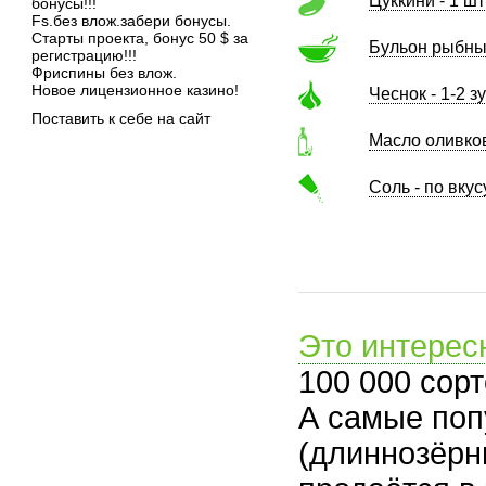
Цуккини - 1 шт
бонусы!!!
Fs.без влож.забери бонусы.
Старты проекта, бонус 50 $ за
Бульон рыбный
регистрацию!!!
Фриспины без влож.
Новое лицензионное казино!
Чеснок - 1-2 з
Поставить к себе на сайт
Масло оливков
Соль - по вкус
Это интерес
100 000 сорт
А самые поп
(длиннозёрн