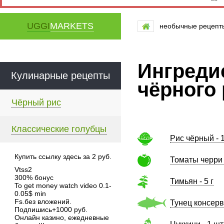
UGGI
MARKETS
необычные рецепты
Ингреди
Кулинарные рецепты
чёрного
Чёрный рис
Классические голубцы
Рис чёрный - 1
Купить ссылку здесь за
2
руб.
Томаты черри 
Vtss2
300% бонус
Тимьян - 5 г
To get money watch video 0.1-
0.05$ min
Fs.без вложений.
Тунец консерв
Подпишись+1000 руб.
Онлайн казино, ежедневные