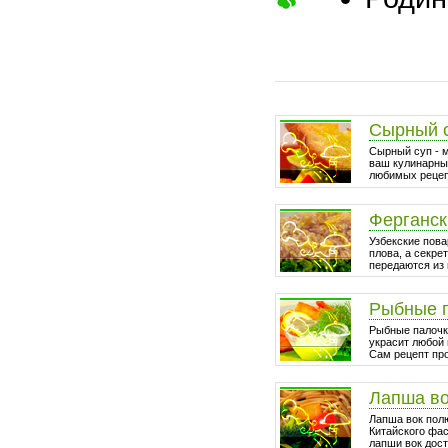
Сырный 
Сырный суп - 
ваш кулинарный
любимых рецепт
Ферганск
Узбекские пова
плова, а секре
передаются из 
Рыбные 
Рыбные палочки
украсит любой 
Сам рецепт про
Лапша в
Лапша вок пол
Китайского фа
лапши вок дост