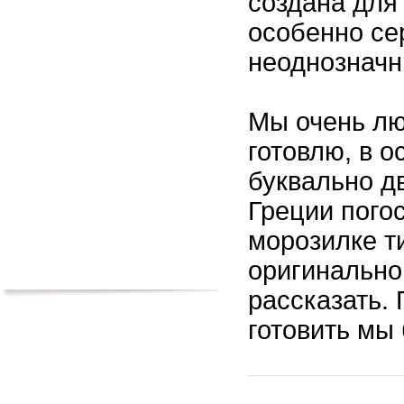
создана для
особенно се
неоднознач
Мы очень лю
готовлю, в о
буквально д
Греции погос
морозилке т
оригинальном
рассказать. 
готовить мы