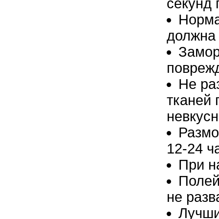
секунд 
Норма
должна 
Замор
поврежд
Не ра
тканей 
невкус
Размо
12-24 ч
При н
Полей
не разв
Лучши