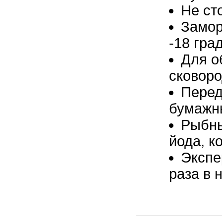
Не ст
Замор
-18 гра
Для о
сковоро
Перед
бумажн
Рыбны
йода, к
Экспе
раза в 