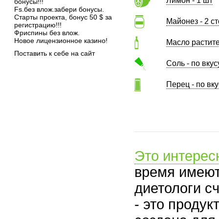
Лимон - 1 шт
бонусы!!!
Fs.без влож.забери бонусы.
Старты проекта, бонус 50 $ за
Майонез - 2 с
регистрацию!!!
Фриспины без влож.
Новое лицензионное казино!
Масло растите
Поставить к себе на сайт
Соль - по вкус
Перец - по вку
Это интерес
время имеют
диетологи сч
- это проду