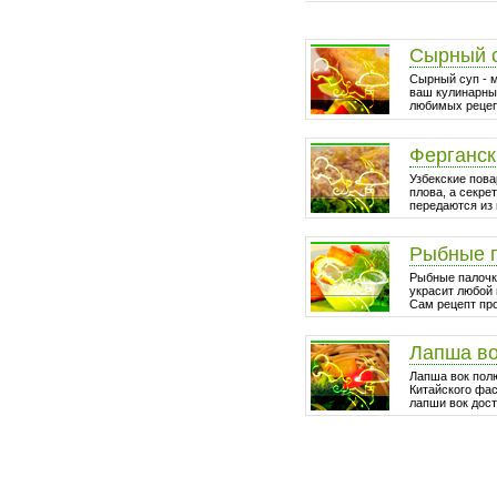
Сырный 
Сырный суп - 
ваш кулинарный
любимых рецепт
Ферганск
Узбекские пова
плова, а секре
передаются из 
Рыбные 
Рыбные палочки
украсит любой 
Сам рецепт про
Лапша в
Лапша вок пол
Китайского фа
лапши вок дост