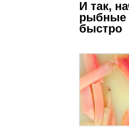
И так, н
рыбные п
быстро