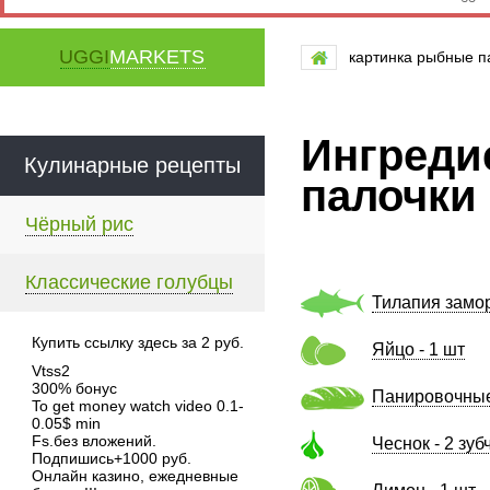
UGGI
MARKETS
картинка рыбные п
Ингреди
Кулинарные рецепты
палочки
Чёрный рис
Классические голубцы
Тилапия замор
Купить ссылку здесь за
2
руб.
Яйцо - 1 шт
Vtss2
300% бонус
Панировочные 
To get money watch video 0.1-
0.05$ min
Fs.без вложений.
Чеснок - 2 зуб
Подпишись+1000 руб.
Онлайн казино, ежедневные