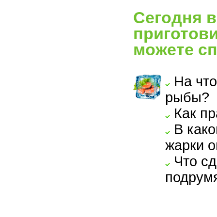
Сегодня в
приготови
можете сп
На что
рыбы?
Как пр
В како
жарки о
Что сд
подрум