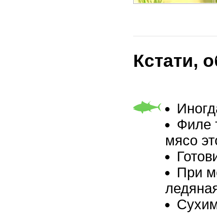
Кстати, 
Иногд
Филе 
мясо эт
Готов
При м
ледяная
Сухим