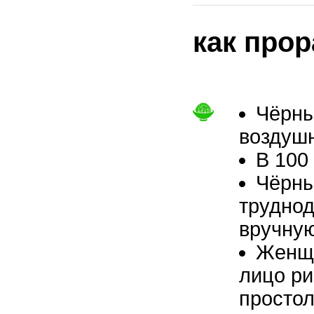
как про
Чёрны
воздушн
В 100
Чёрны
труднод
вручную
Женщи
лицо ри
просто