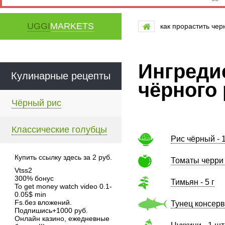
UGGI
MARKETS
как прорастить чер
Ингреди
Кулинарные рецепты
чёрного
Чёрный рис
Классические голубцы
Рис чёрный - 1
Купить ссылку здесь за
2
руб.
Томаты черри 
Vtss2
300% бонус
Тимьян - 5 г
To get money watch video 0.1-
0.05$ min
Fs.без вложений.
Тунец консерв
Подпишись+1000 руб.
Онлайн казино, ежедневные