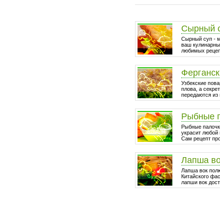
Сырный 
Сырный суп - 
ваш кулинарный
любимых рецепт
Ферганск
Узбекские пова
плова, а секре
передаются из 
Рыбные 
Рыбные палочки
украсит любой 
Сам рецепт про
Лапша в
Лапша вок пол
Китайского фа
лапши вок дост