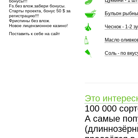
Цуккини - 1 шт
бонусы!!!
Fs.без влож.забери бонусы.
Старты проекта, бонус 50 $ за
Бульон рыбный
регистрацию!!!
Фриспины без влож.
Новое лицензионное казино!
Чеснок - 1-2 з
Поставить к себе на сайт
Масло оливков
Соль - по вкус
Это интерес
100 000 сорт
А самые поп
(длиннозёрн