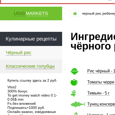
UGGI
MARKETS
черный рис ребенк
Ингреди
Кулинарные рецепты
чёрного
Чёрный рис
Классические голубцы
Рис чёрный - 1
Купить ссылку здесь за
2
руб.
Томаты черри 
Vtss2
300% бонус
Тимьян - 5 г
To get money watch video 0.1-
0.05$ min
Fs.без вложений.
Тунец консерв
Подпишись+1000 руб.
Онлайн казино, ежедневные