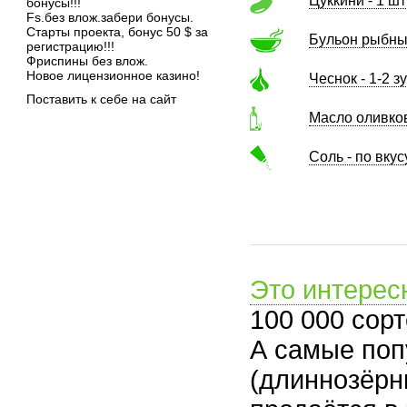
Цуккини - 1 шт
бонусы!!!
Fs.без влож.забери бонусы.
Старты проекта, бонус 50 $ за
Бульон рыбный
регистрацию!!!
Фриспины без влож.
Новое лицензионное казино!
Чеснок - 1-2 з
Поставить к себе на сайт
Масло оливков
Соль - по вкус
Это интерес
100 000 сорт
А самые поп
(длиннозёрн