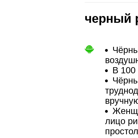
черный 
Чёрны
воздушн
В 100
Чёрны
труднод
вручную
Женщи
лицо ри
просто