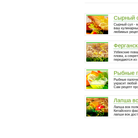
Сырный 
Сырный суп - 
ваш кулинарный
любимых рецепт
Ферганск
Узбекские пова
плова, а секре
передаются из 
Рыбные 
Рыбные палочки
украсит любой 
Сам рецепт про
Лапша в
Лапша вок пол
Китайского фа
лапши вок дост