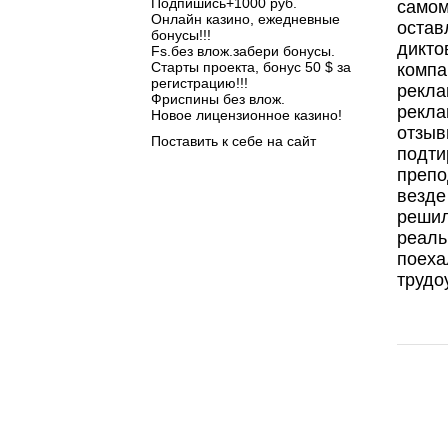
Подпишись+1000 руб.
самом
Онлайн казино, ежедневные
остав
бонусы!!!
дикто
Fs.без влож.забери бонусы.
Старты проекта, бонус 50 $ за
компа
регистрацию!!!
рекла
Фриспины без влож.
рекла
Новое лицензионное казино!
отзыв
Поставить к себе на сайт
подти
препо
везде
решил
реаль
поеха
трудо