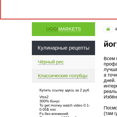
UGGI
MARKETS
йог
Кулинарные рецепты
Всем 
Чёрный рис
профа
лучша
а точ
Классические голубцы
дней.
интер
Купить ссылку здесь за
2
руб.
реаль
Избён
Vtss2
300% бонус
To get money watch video 0.1-
Посмо
0.05$ min
(там 
Fs.без вложений.