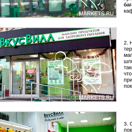
ба
каф
2.
те
маг
шл
так
что
при
пок
3. 
пок