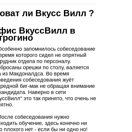
ловат ли Вкусс Вилл ?
фис ВкуссВилл в
трогино
 Особенно запомнилось собеседование
время которого сидел не опрятный
рудник отдела по персоналу.
бросаны орешки по столу, валяется
а из Макдоналдса. Во время
оведения собеседования жуёт
ередной биг-мак не обращая внимание
кандидата. Наверно в сети
уссВилл" это так принято, что очень не
ятно.
 После собеседования нужно
ходить обучение, здесь конечно ни
о плохого нет - если бы ни одно но!