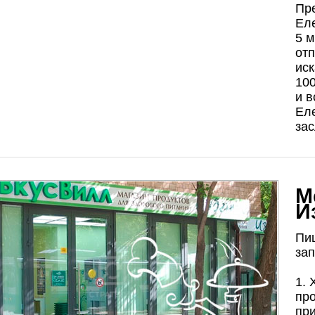
Пр
Еле
5 м
отп
иск
100
и в
Еле
за
М
И
Пиш
зап
1.
про
при