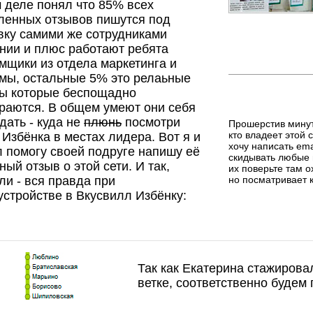
 деле понял что 85% всех
ленных отзывов пишутся под
вку самими же сотрудниками
нии и плюс работают ребята
мщики из отдела маркетинга и
мы, остальные 5% это релаьные
ы которые беспощадно
раются. В общем умеют они себя
дать - куда не
плюнь
посмотри
Прошерстив минут
кто владеет этой 
 Избёнка в местах лидера. Вот я и
хочу написать ema
 помогу своей подруге напишу её
скидывать любые 
ный отзыв о этой сети. И так,
их поверьте там о
ли - вся правда при
но посматривает к
устройстве в Вкусвилл Избёнку:
Так как Екатерина стажирова
ветке, соответственно будем 