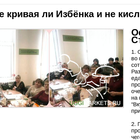
е кривая ли Избёнка и не кис
О
С
1.
во 
сот
Раз
ед
пр
оч
на 
"Вк
при
2.
про
чег