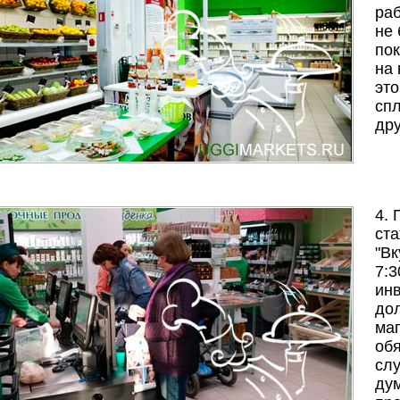
раб
не 
пок
на 
это
спл
др
4.
ста
"Вк
7:3
инв
дол
маг
обя
слу
дум