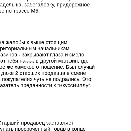
гадельню
,
забегаловку
, придорожное
е по трассе М5.
 На жалобы к выше стоящим
рриториальным начальникам
азинов - закрывают глаза и смело
ют тебя
на .....
в другой магазин, где
ое же хамское отношение. Был случай
 даже 2 старших продавца в смене
 покупателях чуть не подрались. Это
азатель преданности к "ВкуссВиллу".
Старший продавец заставляет
упать просроченный товар в конце