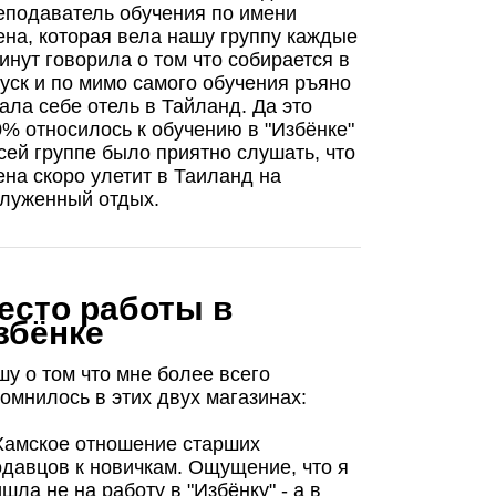
еподаватель обучения по имени
на, которая вела нашу группу каждые
инут говорила о том что собирается в
уск и по мимо самого обучения ръяно
ала себе отель в Тайланд. Да это
% относилось к обучению в "Избёнке"
сей группе было приятно слушать, что
на скоро улетит в Таиланд на
служенный отдых.
есто работы в
збёнке
у о том что мне более всего
омнилось в этих двух магазинах:
 Хамское отношение старших
давцов к новичкам. Ощущение, что я
шла не на работу в "Избёнку" - а в