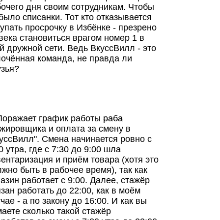
очего дня своим сотрудникам. Чтобы
было списанки. Тот кто отказывается
упать просрочку в Избёнке - презрено
века становиться врагом номер 1 в
й дружной сети. Ведь ВкуссВилл - это
очённая команда, не правда ли
узья?
 Поражает график работы
раба
жировщика и оплата за смену в
уссВилл". Смена начинается ровно с
0 утра, где с 7:30 до 9:00 шла
ентаризация и приём товара (хотя это
жно быть в рабочее время), так как
азин работает с 9:00. Далее, стажёр
зан работать до 22:00, как в моём
чае - а по закону до 16:00. И как вы
аете сколько такой стажёр