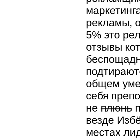
маркетинга
рекламы, 
5% это ре
отзывы ко
беспощад
подтирают
общем уме
себя препо
не
плюнь
п
везде Избё
местах лид