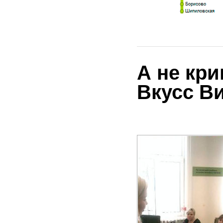
А не кри
Вкусс В