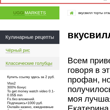
UGGI
MARKETS
вкусвилл торты от
вкусвил
Кулинарные рецепты
Чёрный рис
Всем приве
Классические голубцы
говоря в э
Купить ссылку здесь за
2
руб.
профан, н
Vtss2
получилось
300% бонус
To get money watch video 0.1-
0.05$ min
моя лучша
Fs.без вложений.
Подпишись+1000 руб.
Екатерина
Онлайн казино, ежедневные