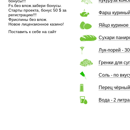
Кукуруза конс
бонусы!!!
Fs.без влож.забери бонусы.
Старты проекта, бонус 50 $ за
Фарш куриный 
регистрацию!!!
Фриспины без влож.
Новое лицензионное казино!
Яйцо куриное 
Поставить к себе на сайт
Сухари паниро
Лук-порей - 30
Гренки для суп
Соль - по вкус
Перец чёрный 
Вода - 2 литра