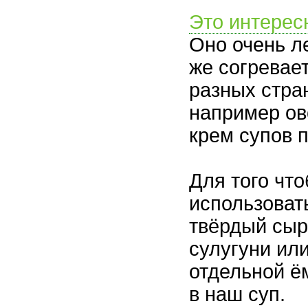
Это интерес
Оно очень л
же согревае
разных стра
например ов
крем супов 
Для того чт
использовать
твёрдый сыр
сулугуни ил
отдельной ё
в наш суп.