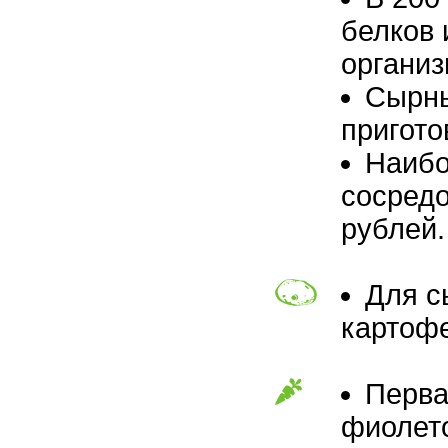
белков
организ
Сырны
пригото
Наибо
сосредо
рублей.
Для с
картоф
Перва
фиолето