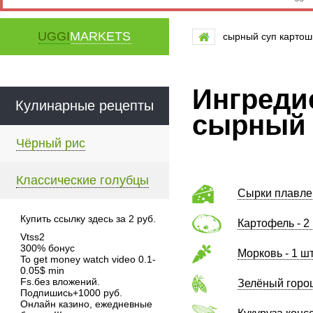
UGGI
MARKETS
сырный суп картош
Ингреди
Кулинарные рецепты
сырный 
Чёрный рис
Классические голубцы
Сырки плавле
Купить ссылку здесь за
2
руб.
Картофель - 2
Vtss2
300% бонус
Морковь - 1 ш
To get money watch video 0.1-
0.05$ min
Fs.без вложений.
Зелёный горош
Подпишись+1000 руб.
Онлайн казино, ежедневные