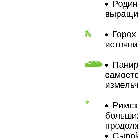
Родин
выращив
Горох
источни
Панир
самосто
измельч
Римск
больших
продол
Сырой