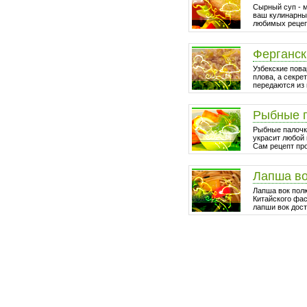
Сырный суп - 
ваш кулинарный
любимых рецепт
Ферганск
Узбекские пова
плова, а секре
передаются из 
Рыбные 
Рыбные палочки
украсит любой 
Сам рецепт про
Лапша в
Лапша вок пол
Китайского фа
лапши вок дост