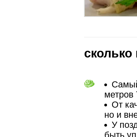
сколько
Самы
метров 
От ка
но и вн
У поз
быть уп