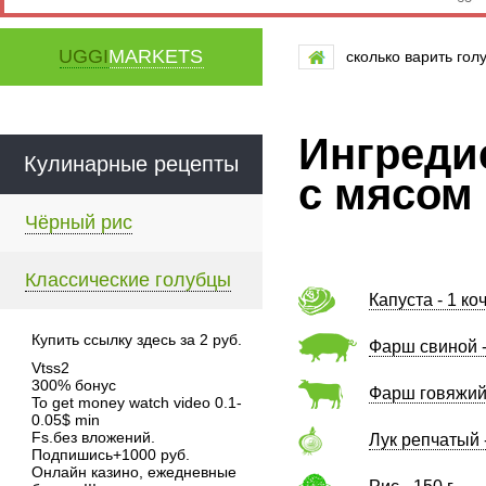
UGGI
MARKETS
сколько варить гол
Ингреди
Кулинарные рецепты
с мясом
Чёрный рис
Классические голубцы
Капуста - 1 ко
Купить ссылку здесь за
2
руб.
Фарш свиной -
Vtss2
300% бонус
Фарш говяжий 
To get money watch video 0.1-
0.05$ min
Fs.без вложений.
Лук репчатый -
Подпишись+1000 руб.
Онлайн казино, ежедневные