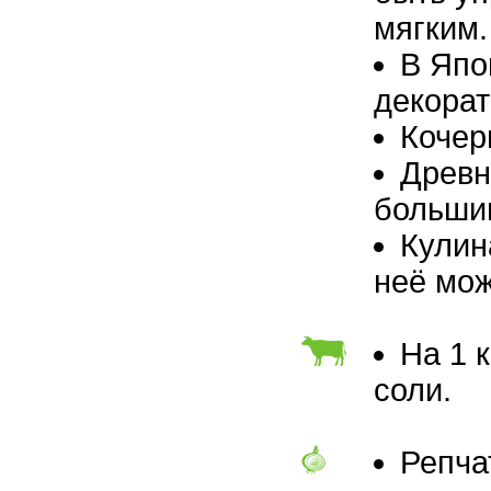
мягким.
В Япо
декорат
Кочер
Древн
большим
Кулин
неё мож
На 1 
соли.
Репча