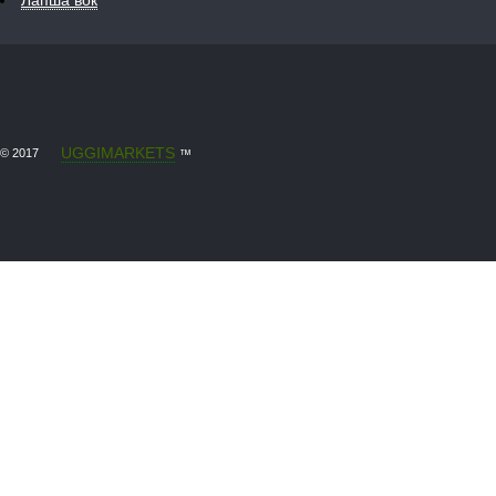
Лапша вок
UGGIMARKETS
© 2017
™