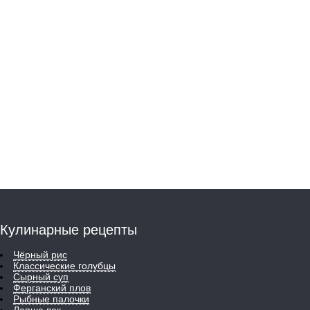
Кулинарные рецепты
Чёрный рис
Классические голубцы
Сырный суп
Ферганский плов
Рыбные палочки