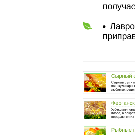
получае
Лавро
приправ
Сырный 
Сырный суп - 
ваш кулинарный
любимых рецепт
Ферганск
Узбекские пова
плова, а секре
передаются из 
Рыбные 