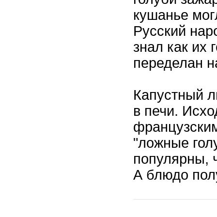
кушанье могл
Русский наро
знал как их 
переделан н
Капустный л
в печи. Исх
французским
"ложные гол
популярны, 
А блюдо пол