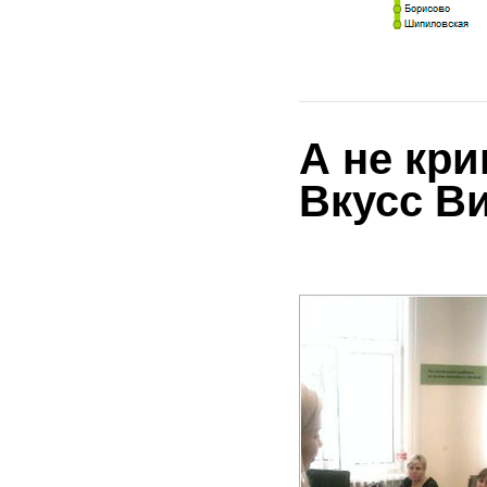
А не кри
Вкусс В