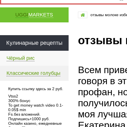
UGGI
MARKETS
отзывы молоке изб
отзывы 
Кулинарные рецепты
Чёрный рис
Всем приве
Классические голубцы
говоря в э
Купить ссылку здесь за
2
руб.
профан, н
Vtss2
получилось
300% бонус
To get money watch video 0.1-
0.05$ min
моя лучша
Fs.без вложений.
Подпишись+1000 руб.
Екатерина
Онлайн казино, ежедневные