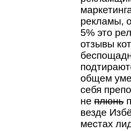
маркетинга
рекламы, 
5% это ре
отзывы ко
беспощад
подтирают
общем уме
себя препо
не
плюнь
п
везде Избё
местах лид