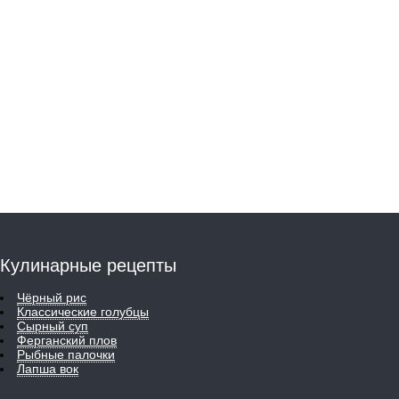
Кулинарные рецепты
Чёрный рис
Классические голубцы
Сырный суп
Ферганский плов
Рыбные палочки
Лапша вок