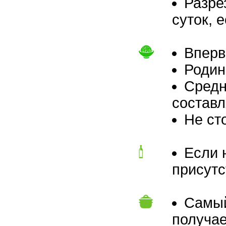
Разре
суток, 
Вперв
Родин
Средн
составля
Не ст
Если 
присутс
Самый
получае