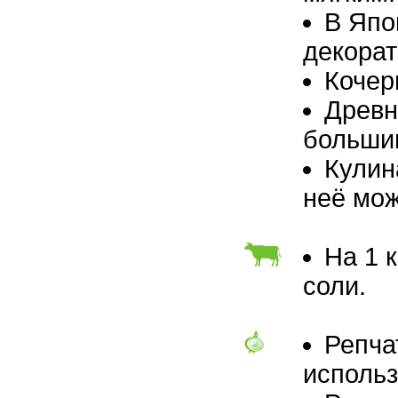
В Япо
декорат
Кочер
Древн
большим
Кулин
неё мож
На 1 
соли.
Репча
использ