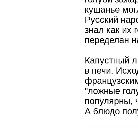
кушанье могл
Русский наро
знал как их 
переделан н
Капустный л
в печи. Исх
французским
"ложные гол
популярны, 
А блюдо пол