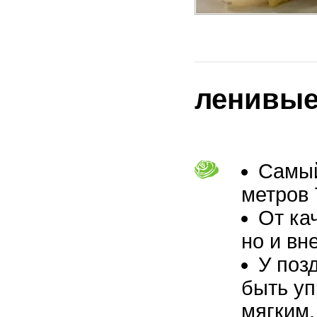
ленивые
Самы
метров 
От ка
но и вн
У поз
быть уп
мягким.