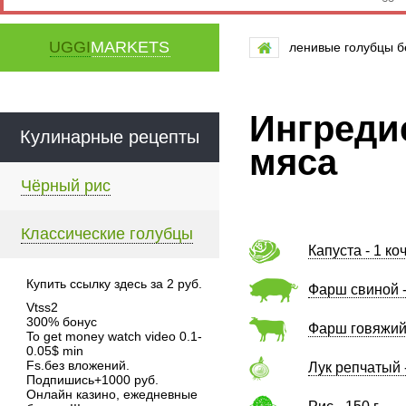
UGGI
MARKETS
ленивые голубцы б
Ингреди
Кулинарные рецепты
мяса
Чёрный рис
Классические голубцы
Капуста - 1 ко
Купить ссылку здесь за
2
руб.
Фарш свиной -
Vtss2
300% бонус
Фарш говяжий 
To get money watch video 0.1-
0.05$ min
Fs.без вложений.
Лук репчатый -
Подпишись+1000 руб.
Онлайн казино, ежедневные