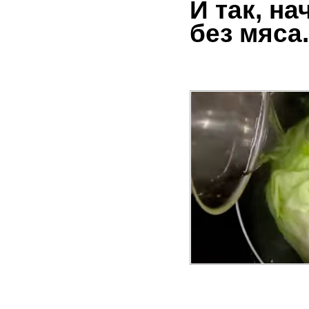
И так, н
без мяса