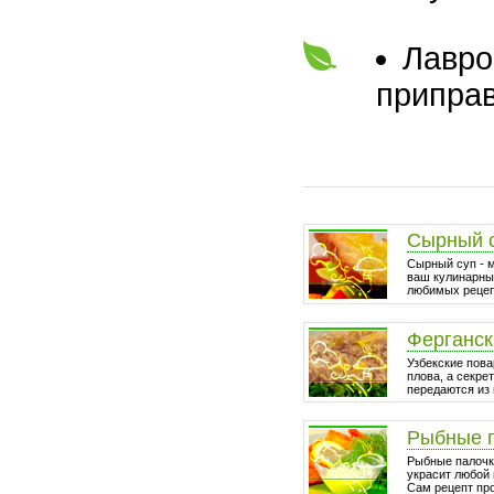
Лавро
приправ
Сырный 
Сырный суп - 
ваш кулинарный
любимых рецепт
Ферганск
Узбекские пова
плова, а секре
передаются из 
Рыбные 
Рыбные палочки
украсит любой 
Сам рецепт про