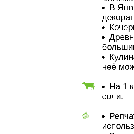
В Япо
декорат
Кочер
Древн
большим
Кулин
неё мож
На 1 
соли.
Репча
использ