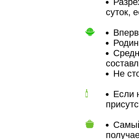
Разре
суток, 
Вперв
Родин
Средн
составля
Не ст
Если 
присутс
Самый
получае