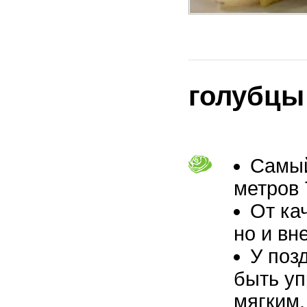
голубцы
Самы
метров 
От ка
но и вн
У поз
быть уп
мягким.