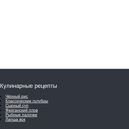
Кулинарные рецепты
Чёрный рис
Классические голубцы
Сырный суп
Ферганский плов
Рыбные палочки
Лапша вок