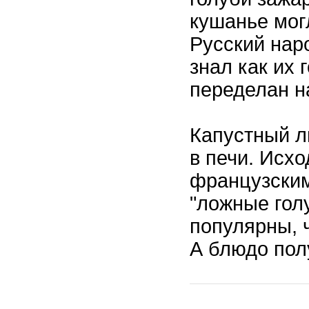
кушанье могл
Русский наро
знал как их 
переделан н
Капустный л
в печи. Исх
французским
"ложные гол
популярны, 
А блюдо пол