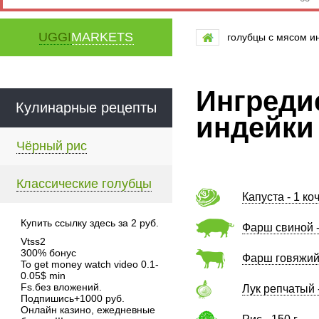
UGGI
MARKETS
голубцы с мясом и
Ингреди
Кулинарные рецепты
индейки
Чёрный рис
Классические голубцы
Капуста - 1 ко
Купить ссылку здесь за
2
руб.
Фарш свиной -
Vtss2
300% бонус
Фарш говяжий 
To get money watch video 0.1-
0.05$ min
Fs.без вложений.
Лук репчатый -
Подпишись+1000 руб.
Онлайн казино, ежедневные