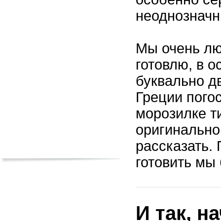
неоднознач
Мы очень лю
готовлю, в о
буквально д
Греции погос
морозилке т
оригинальном
рассказать. 
готовить мы
И так, н