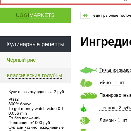
UGGI
MARKETS
едят рыбные палоч
Ингреди
Кулинарные рецепты
Чёрный рис
Тилапия замор
Классические голубцы
Яйцо - 1 шт
Купить ссылку здесь за
2
руб.
Панировочные 
Vtss2
300% бонус
Чеснок - 2 зуб
To get money watch video 0.1-
0.05$ min
Fs.без вложений.
Лимон - 1 шт
Подпишись+1000 руб.
Онлайн казино, ежедневные