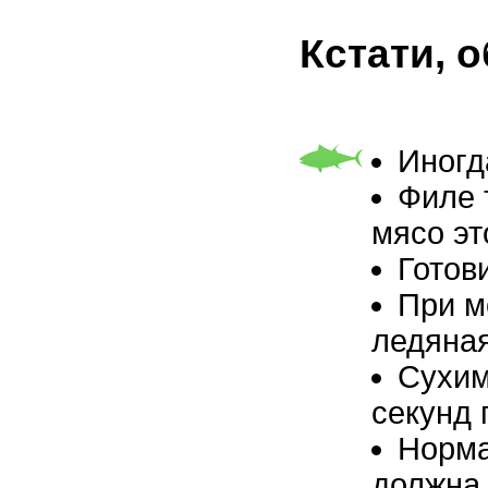
Кстати, 
Иногд
Филе 
мясо эт
Готов
При м
ледяная
Сухим
секунд 
Норма
должна 