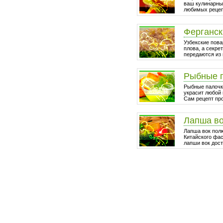
ваш кулинарный
любимых рецепт
Ферганск
Узбекские пова
плова, а секре
передаются из 
Рыбные 
Рыбные палочки
украсит любой 
Сам рецепт про
Лапша в
Лапша вок пол
Китайского фа
лапши вок дост