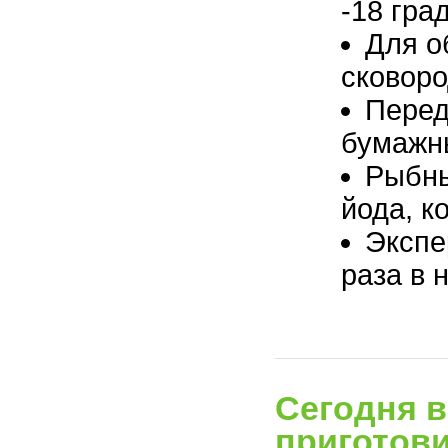
-18 гра
Для о
сковоро
Перед
бумажн
Рыбны
йода, к
Экспе
раза в 
Сегодня в
приготови