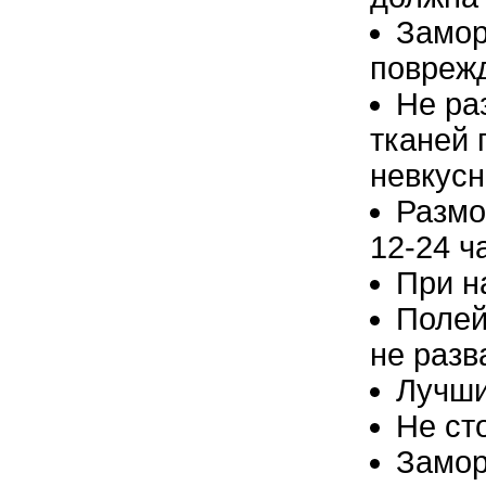
Замор
поврежд
Не ра
тканей 
невкус
Размо
12-24 ч
При н
Полей
не разв
Лучши
Не ст
Замор