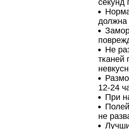
секунд 
Норма
должна 
Замор
поврежд
Не ра
тканей 
невкус
Размо
12-24 ч
При н
Полей
не разв
Лучши