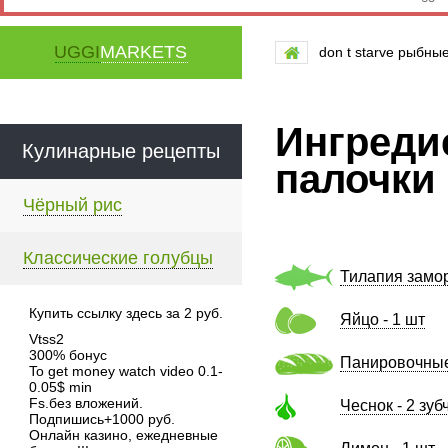
UGGI
MARKETS
don t starve рыбны
Ингредие
Кулинарные рецепты
палочки
Чёрный рис
Классические голубцы
Тилапия замор
Купить ссылку здесь за
2
руб.
Яйцо - 1 шт
Vtss2
300% бонус
Панировочные 
To get money watch video 0.1-
0.05$ min
Fs.без вложений.
Чеснок - 2 зуб
Подпишись+1000 руб.
Онлайн казино, ежедневные