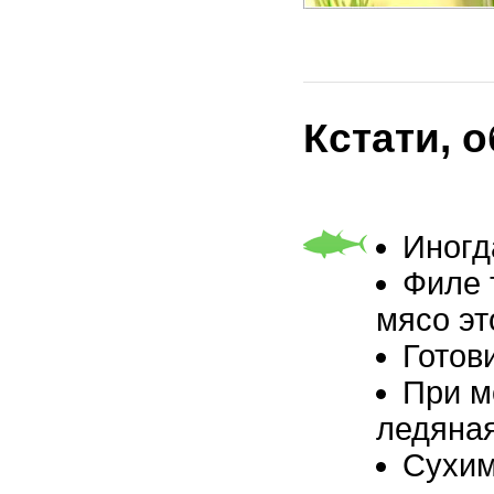
Кстати, 
Иногд
Филе 
мясо эт
Готов
При м
ледяная
Сухим