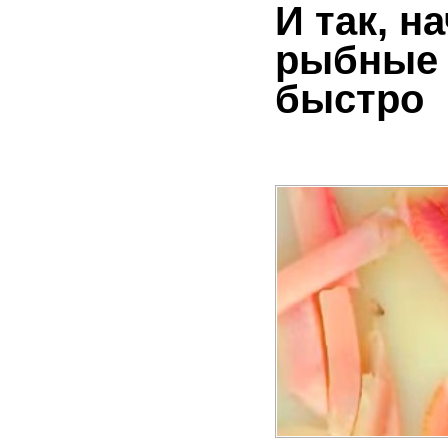
И так, н
рыбные п
быстро