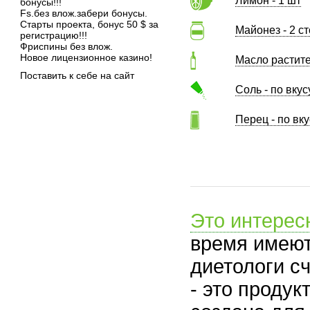
Лимон - 1 шт
бонусы!!!
Fs.без влож.забери бонусы.
Старты проекта, бонус 50 $ за
Майонез - 2 с
регистрацию!!!
Фриспины без влож.
Новое лицензионное казино!
Масло растите
Поставить к себе на сайт
Соль - по вкус
Перец - по вку
Это интерес
время имеют
диетологи сч
- это проду