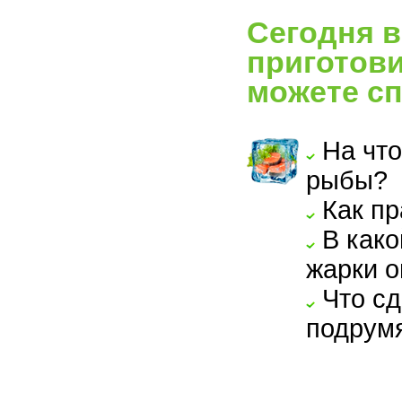
Сегодня в
приготови
можете сп
На что
рыбы?
Как пр
В како
жарки о
Что сд
подрум