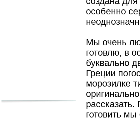
создана для
особенно се
неоднознач
Мы очень лю
готовлю, в о
буквально д
Греции погос
морозилке т
оригинальном
рассказать. 
готовить мы