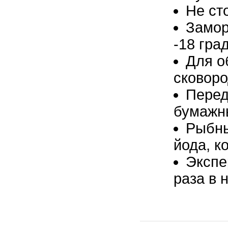
Не ст
Замор
-18 гра
Для о
сковоро
Перед
бумажн
Рыбны
йода, к
Экспе
раза в 