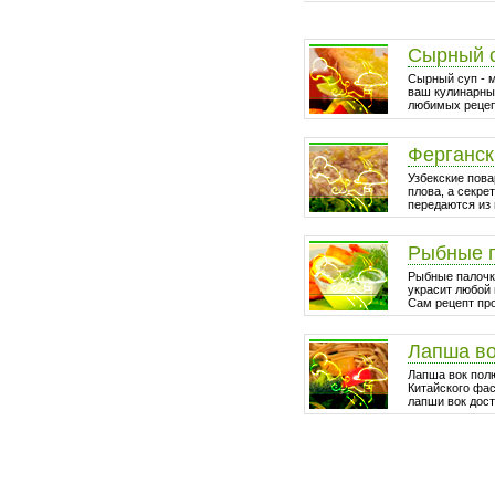
Сырный 
Сырный суп - 
ваш кулинарный
любимых рецепт
Ферганск
Узбекские пова
плова, а секре
передаются из 
Рыбные 
Рыбные палочки
украсит любой 
Сам рецепт про
Лапша в
Лапша вок пол
Китайского фа
лапши вок дост